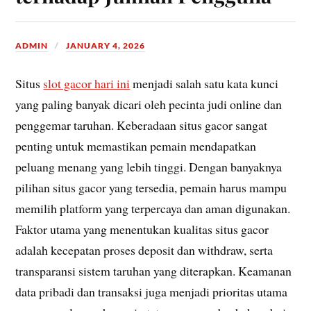
ADMIN
JANUARY 4, 2026
Situs
slot gacor hari ini
menjadi salah satu kata kunci
yang paling banyak dicari oleh pecinta judi online dan
penggemar taruhan. Keberadaan situs gacor sangat
penting untuk memastikan pemain mendapatkan
peluang menang yang lebih tinggi. Dengan banyaknya
pilihan situs gacor yang tersedia, pemain harus mampu
memilih platform yang terpercaya dan aman digunakan.
Faktor utama yang menentukan kualitas situs gacor
adalah kecepatan proses deposit dan withdraw, serta
transparansi sistem taruhan yang diterapkan. Keamanan
data pribadi dan transaksi juga menjadi prioritas utama