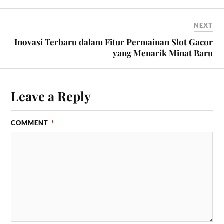
NEXT
Inovasi Terbaru dalam Fitur Permainan Slot Gacor
yang Menarik Minat Baru
Leave a Reply
COMMENT
*