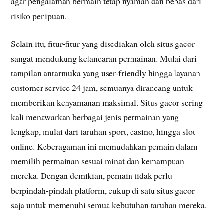
agar pengalaman bermain tetap nyaman dan bebas dari
risiko penipuan.
Selain itu, fitur-fitur yang disediakan oleh situs gacor
sangat mendukung kelancaran permainan. Mulai dari
tampilan antarmuka yang user-friendly hingga layanan
customer service 24 jam, semuanya dirancang untuk
memberikan kenyamanan maksimal. Situs gacor sering
kali menawarkan berbagai jenis permainan yang
lengkap, mulai dari taruhan sport, casino, hingga slot
online. Keberagaman ini memudahkan pemain dalam
memilih permainan sesuai minat dan kemampuan
mereka. Dengan demikian, pemain tidak perlu
berpindah-pindah platform, cukup di satu situs gacor
saja untuk memenuhi semua kebutuhan taruhan mereka.