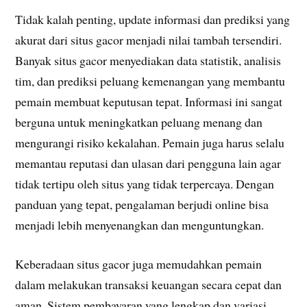
Tidak kalah penting, update informasi dan prediksi yang
akurat dari situs gacor menjadi nilai tambah tersendiri.
Banyak situs gacor menyediakan data statistik, analisis
tim, dan prediksi peluang kemenangan yang membantu
pemain membuat keputusan tepat. Informasi ini sangat
berguna untuk meningkatkan peluang menang dan
mengurangi risiko kekalahan. Pemain juga harus selalu
memantau reputasi dan ulasan dari pengguna lain agar
tidak tertipu oleh situs yang tidak terpercaya. Dengan
panduan yang tepat, pengalaman berjudi online bisa
menjadi lebih menyenangkan dan menguntungkan.
Keberadaan situs gacor juga memudahkan pemain
dalam melakukan transaksi keuangan secara cepat dan
aman. Sistem pembayaran yang lengkap dan variasi