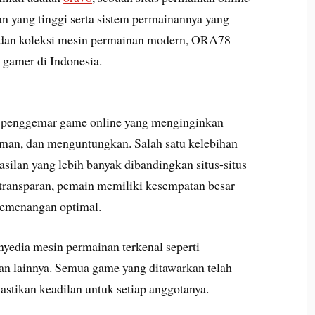
n yang tinggi serta sistem permainannya yang
n dan koleksi mesin permainan modern, ORA78
 gamer di Indonesia.
 penggemar game online yang menginginkan
man, dan menguntungkan. Salah satu kelebihan
asilan yang lebih banyak dibandingkan situs-situs
 transparan, pemain memiliki kesempatan besar
kemenangan optimal.
edia mesin permainan terkenal seperti
dan lainnya. Semua game yang ditawarkan telah
astikan keadilan untuk setiap anggotanya.