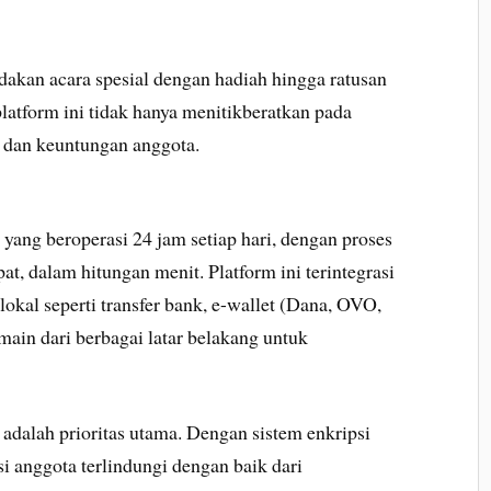
dakan acara spesial dengan hadiah hingga ratusan
latform ini tidak hanya menitikberatkan pada
n dan keuntungan anggota.
ang beroperasi 24 jam setiap hari, dengan proses
at, dalam hitungan menit. Platform ini terintegrasi
kal seperti transfer bank, e-wallet (Dana, OVO,
in dari berbagai latar belakang untuk
adalah prioritas utama. Dengan sistem enkripsi
i anggota terlindungi dengan baik dari