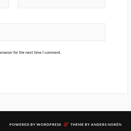
browser for the next time I comment.
&
POWERED BY
WORDPRESS
THEME BY
ANDERS NORÉN