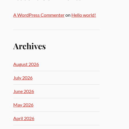
A WordPress Commenter
on
Hello world!
Archives
August 2026
July 2026
June 2026
May 2026
April 2026