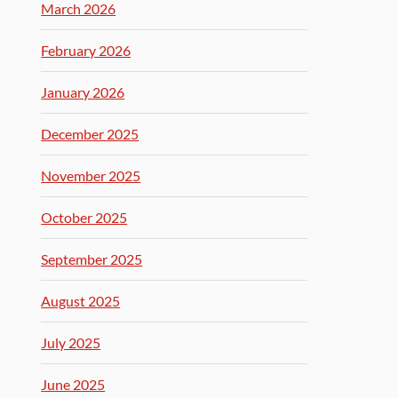
March 2026
February 2026
January 2026
December 2025
November 2025
October 2025
September 2025
August 2025
July 2025
June 2025