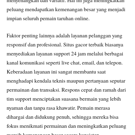
peluang mendapatkan kemenangan besar yang menjadi
impian seluruh pemain taruhan online.
Faktor penting lainnya adalah layanan pelanggan yang
responsif dan profesional. Situs gacor terbaik biasanya
menyediakan layanan support 24 jam melalui berbagai
kanal komunikasi seperti live chat, email, dan telepon.
Keberadaan layanan ini sangat membantu saat
menghadapi kendala teknis maupun pertanyaan seputar
permainan dan transaksi. Respons cepat dan ramah dari
tim support menciptakan suasana bermain yang lebih
nyaman dan tanpa rasa khawatir. Pemain merasa
dihargai dan didukung penuh, sehingga mereka bisa
fokus menikmati permainan dan meningkatkan peluang
meraih kemenangan besar secara konsisten.