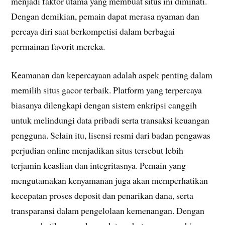
menjadi faktor utama yang membuat situs ini diminati.
Dengan demikian, pemain dapat merasa nyaman dan
percaya diri saat berkompetisi dalam berbagai
permainan favorit mereka.
Keamanan dan kepercayaan adalah aspek penting dalam
memilih situs gacor terbaik. Platform yang terpercaya
biasanya dilengkapi dengan sistem enkripsi canggih
untuk melindungi data pribadi serta transaksi keuangan
pengguna. Selain itu, lisensi resmi dari badan pengawas
perjudian online menjadikan situs tersebut lebih
terjamin keaslian dan integritasnya. Pemain yang
mengutamakan kenyamanan juga akan memperhatikan
kecepatan proses deposit dan penarikan dana, serta
transparansi dalam pengelolaan kemenangan. Dengan