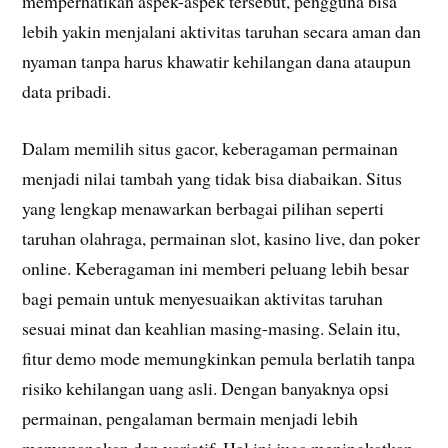
memperhatikan aspek-aspek tersebut, pengguna bisa
lebih yakin menjalani aktivitas taruhan secara aman dan
nyaman tanpa harus khawatir kehilangan dana ataupun
data pribadi.
Dalam memilih situs gacor, keberagaman permainan
menjadi nilai tambah yang tidak bisa diabaikan. Situs
yang lengkap menawarkan berbagai pilihan seperti
taruhan olahraga, permainan slot, kasino live, dan poker
online. Keberagaman ini memberi peluang lebih besar
bagi pemain untuk menyesuaikan aktivitas taruhan
sesuai minat dan keahlian masing-masing. Selain itu,
fitur demo mode memungkinkan pemula berlatih tanpa
risiko kehilangan uang asli. Dengan banyaknya opsi
permainan, pengalaman bermain menjadi lebih
menyenangkan dan variatif. Hal ini juga meningkatkan