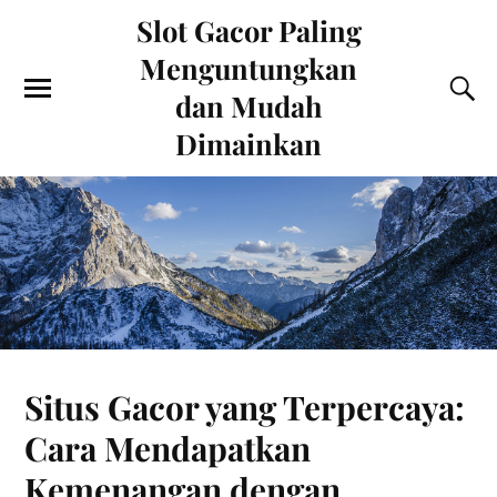
Slot Gacor Paling
Menguntungkan
dan Mudah
Dimainkan
Situs Gacor yang Terpercaya:
Cara Mendapatkan
Kemenangan dengan