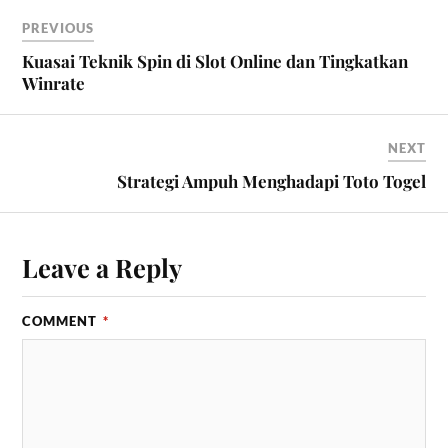
PREVIOUS
Kuasai Teknik Spin di Slot Online dan Tingkatkan
Winrate
NEXT
Strategi Ampuh Menghadapi Toto Togel
Leave a Reply
COMMENT
*