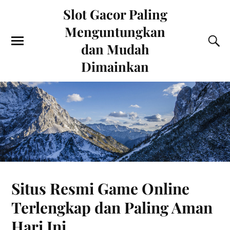
Slot Gacor Paling
Menguntungkan
dan Mudah
Dimainkan
Situs Resmi Game Online
Terlengkap dan Paling Aman
Hari Ini