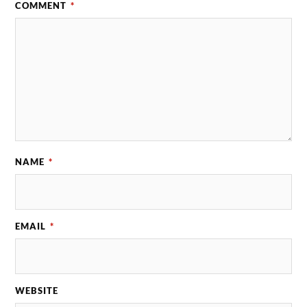
COMMENT
*
NAME
*
EMAIL
*
WEBSITE