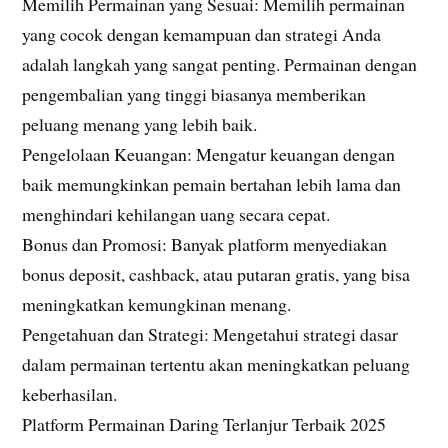
Memilih Permainan yang Sesuai: Memilih permainan
yang cocok dengan kemampuan dan strategi Anda
adalah langkah yang sangat penting. Permainan dengan
pengembalian yang tinggi biasanya memberikan
peluang menang yang lebih baik.
Pengelolaan Keuangan: Mengatur keuangan dengan
baik memungkinkan pemain bertahan lebih lama dan
menghindari kehilangan uang secara cepat.
Bonus dan Promosi: Banyak platform menyediakan
bonus deposit, cashback, atau putaran gratis, yang bisa
meningkatkan kemungkinan menang.
Pengetahuan dan Strategi: Mengetahui strategi dasar
dalam permainan tertentu akan meningkatkan peluang
keberhasilan.
Platform Permainan Daring Terlanjur Terbaik 2025