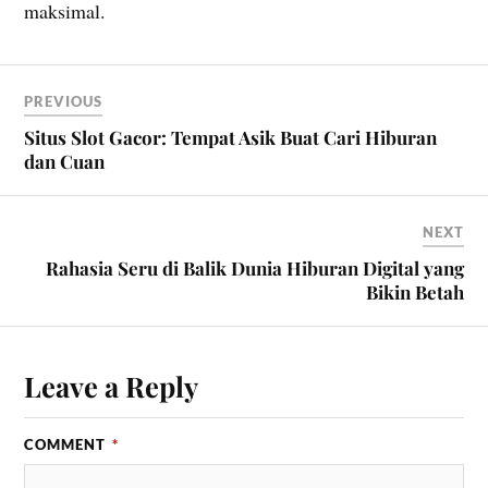
maksimal.
PREVIOUS
Situs Slot Gacor: Tempat Asik Buat Cari Hiburan
dan Cuan
NEXT
Rahasia Seru di Balik Dunia Hiburan Digital yang
Bikin Betah
Leave a Reply
COMMENT
*