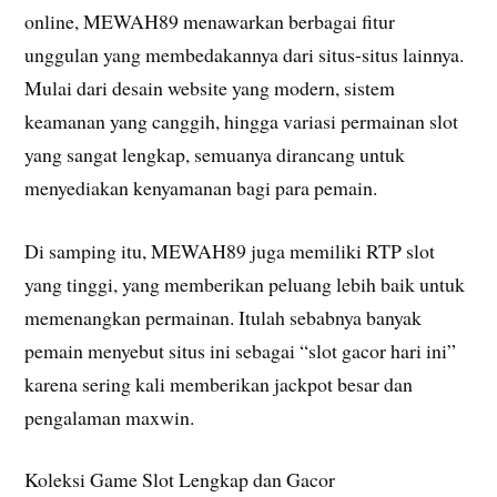
online, MEWAH89 menawarkan berbagai fitur
unggulan yang membedakannya dari situs-situs lainnya.
Mulai dari desain website yang modern, sistem
keamanan yang canggih, hingga variasi permainan slot
yang sangat lengkap, semuanya dirancang untuk
menyediakan kenyamanan bagi para pemain.
Di samping itu, MEWAH89 juga memiliki RTP slot
yang tinggi, yang memberikan peluang lebih baik untuk
memenangkan permainan. Itulah sebabnya banyak
pemain menyebut situs ini sebagai “slot gacor hari ini”
karena sering kali memberikan jackpot besar dan
pengalaman maxwin.
Koleksi Game Slot Lengkap dan Gacor