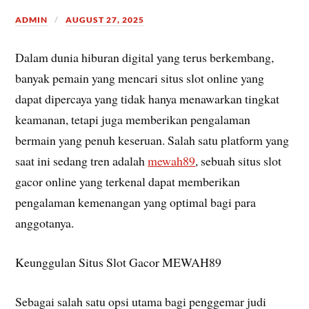
ADMIN
AUGUST 27, 2025
Dalam dunia hiburan digital yang terus berkembang,
banyak pemain yang mencari situs slot online yang
dapat dipercaya yang tidak hanya menawarkan tingkat
keamanan, tetapi juga memberikan pengalaman
bermain yang penuh keseruan. Salah satu platform yang
saat ini sedang tren adalah
mewah89
, sebuah situs slot
gacor online yang terkenal dapat memberikan
pengalaman kemenangan yang optimal bagi para
anggotanya.
Keunggulan Situs Slot Gacor MEWAH89
Sebagai salah satu opsi utama bagi penggemar judi