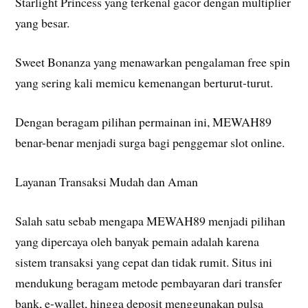
Starlight Princess yang terkenal gacor dengan multiplier
yang besar.
Sweet Bonanza yang menawarkan pengalaman free spin
yang sering kali memicu kemenangan berturut-turut.
Dengan beragam pilihan permainan ini, MEWAH89
benar-benar menjadi surga bagi penggemar slot online.
Layanan Transaksi Mudah dan Aman
Salah satu sebab mengapa MEWAH89 menjadi pilihan
yang dipercaya oleh banyak pemain adalah karena
sistem transaksi yang cepat dan tidak rumit. Situs ini
mendukung beragam metode pembayaran dari transfer
bank, e-wallet, hingga deposit menggunakan pulsa