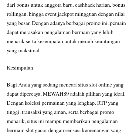
dari bonus untuk anggota baru, cashback harian, bonus
rollingan, hingga event jackpot mingguan dengan nilai
yang besar. Dengan adanya berbagai promo ini, pemain
dapat merasakan pengalaman bermain yang lebih
menarik serta kesempatan untuk meraih keuntungan
yang maksimal.
Kesimpulan
Bagi Anda yang sedang mencari situs slot online yang
dapat dipercaya, MEWAH89 adalah pilihan yang ideal.
Dengan koleksi permainan yang lengkap, RTP yang
tinggi, transaksi yang aman, serta berbagai promo
menarik, situs ini mampu memberikan pengalaman
bermain slot gacor dengan sensasi kemenangan yang