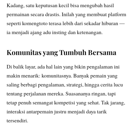
Kadang, satu keputusan kecil bisa mengubah hasil
permainan secara drastis. Inilah yang membuat platform
seperti komengtoto terasa lebih dari sekadar hiburan —
ia menjadi ajang adu insting dan ketenangan.
Komunitas yang Tumbuh Bersama
Di balik layar, ada hal lain yang bikin pengalaman ini
makin menarik: komunitasnya. Banyak pemain yang
saling berbagi pengalaman, strategi, hingga cerita lucu
tentang perjalanan mereka. Suasananya ringan, tapi
tetap penuh semangat kompetisi yang sehat. Tak jarang,
interaksi antarpemain justru menjadi daya tarik
tersendiri.