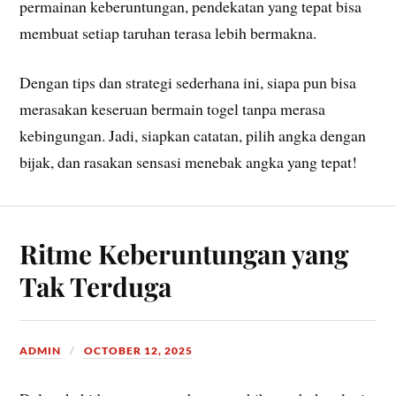
permainan keberuntungan, pendekatan yang tepat bisa
membuat setiap taruhan terasa lebih bermakna.
Dengan tips dan strategi sederhana ini, siapa pun bisa
merasakan keseruan bermain togel tanpa merasa
kebingungan. Jadi, siapkan catatan, pilih angka dengan
bijak, dan rasakan sensasi menebak angka yang tepat!
Ritme Keberuntungan yang
Tak Terduga
ADMIN
OCTOBER 12, 2025