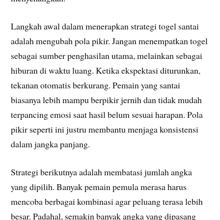
Langkah awal dalam menerapkan strategi togel santai
adalah mengubah pola pikir. Jangan menempatkan togel
sebagai sumber penghasilan utama, melainkan sebagai
hiburan di waktu luang. Ketika ekspektasi diturunkan,
tekanan otomatis berkurang. Pemain yang santai
biasanya lebih mampu berpikir jernih dan tidak mudah
terpancing emosi saat hasil belum sesuai harapan. Pola
pikir seperti ini justru membantu menjaga konsistensi
dalam jangka panjang.
Strategi berikutnya adalah membatasi jumlah angka
yang dipilih. Banyak pemain pemula merasa harus
mencoba berbagai kombinasi agar peluang terasa lebih
besar. Padahal, semakin banyak angka yang dipasang