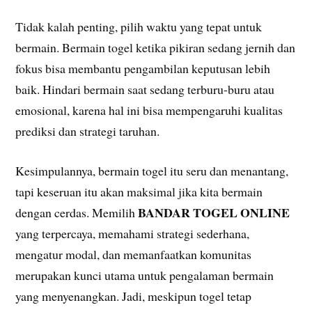
Tidak kalah penting, pilih waktu yang tepat untuk
bermain. Bermain togel ketika pikiran sedang jernih dan
fokus bisa membantu pengambilan keputusan lebih
baik. Hindari bermain saat sedang terburu-buru atau
emosional, karena hal ini bisa mempengaruhi kualitas
prediksi dan strategi taruhan.
Kesimpulannya, bermain togel itu seru dan menantang,
tapi keseruan itu akan maksimal jika kita bermain
BANDAR TOGEL ONLINE
dengan cerdas. Memilih
yang terpercaya, memahami strategi sederhana,
mengatur modal, dan memanfaatkan komunitas
merupakan kunci utama untuk pengalaman bermain
yang menyenangkan. Jadi, meskipun togel tetap