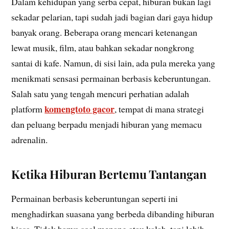
Dalam kehidupan yang serba cepat, hiburan bukan lagi
sekadar pelarian, tapi sudah jadi bagian dari gaya hidup
banyak orang. Beberapa orang mencari ketenangan
lewat musik, film, atau bahkan sekadar nongkrong
santai di kafe. Namun, di sisi lain, ada pula mereka yang
menikmati sensasi permainan berbasis keberuntungan.
Salah satu yang tengah mencuri perhatian adalah
komengtoto gacor
platform
, tempat di mana strategi
dan peluang berpadu menjadi hiburan yang memacu
adrenalin.
Ketika Hiburan Bertemu Tantangan
Permainan berbasis keberuntungan seperti ini
menghadirkan suasana yang berbeda dibanding hiburan
biasa. Tidak hanya soal menang atau kalah, tapi lebih