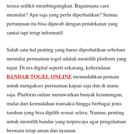
terasa sedikit membingungkan. Bagaimana cara
memulai? Apa saja yang perlu diperhatikan? Semua
pertanyaan itu bisa dijawab dengan pendekatan yang
santai tapi tetap informatif.
Salah satu hal penting yang harus diperhatikan sebelum
memulai permainan togel adalah memilih platform yang
tepat. Di era digital seperti sekarang, keberadaan
BANDAR TOGEL ONLINE
memudahkan pemain
untuk mengakses permainan kapan saja dan di mana
saja. Platform online menawarkan banyak keuntungan,
mulai dari kemudahan transaksi hingga berbagai jenis
taruhan yang bisa dipilih sesuai selera. Namun, penting
untuk memilih bandar yang terpercaya agar pengalaman
bermain tetap aman dan nyaman.