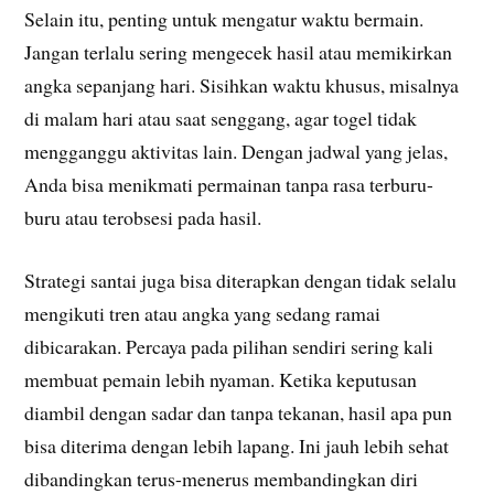
Selain itu, penting untuk mengatur waktu bermain.
Jangan terlalu sering mengecek hasil atau memikirkan
angka sepanjang hari. Sisihkan waktu khusus, misalnya
di malam hari atau saat senggang, agar togel tidak
mengganggu aktivitas lain. Dengan jadwal yang jelas,
Anda bisa menikmati permainan tanpa rasa terburu-
buru atau terobsesi pada hasil.
Strategi santai juga bisa diterapkan dengan tidak selalu
mengikuti tren atau angka yang sedang ramai
dibicarakan. Percaya pada pilihan sendiri sering kali
membuat pemain lebih nyaman. Ketika keputusan
diambil dengan sadar dan tanpa tekanan, hasil apa pun
bisa diterima dengan lebih lapang. Ini jauh lebih sehat
dibandingkan terus-menerus membandingkan diri