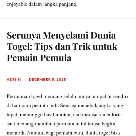
enjoyable dalam jangka panjang.
Serunya Menyelami Dunia
Togel: Tips dan Trik untuk
Pemain Pemula
ADMIN
DECEMBER 5, 2025
Permainan togel memang selalu punya tempat tersendiri
di hati para pecinta judi. Sensasi menebak angka yang
tepat, menunggu hasil undian, dan merasakan euforia
saat menang membuat permainan ini terasa begitu
menarik. Namun, bagi pemain baru, dunia togel bisa