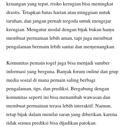
keuangan yang tepat, risiko kerugian bisa meningkat
drastis. Tetapkan batas harian atau mingguan untuk
taruhan, dan jangan pernah tergoda untuk mengejar
kerugian. Mengatur modal dengan bijak bukan hanya
membuat permainan lebih aman, tapi juga membuat
pengalaman bermain lebih santai dan menyenangkan.
Komunitas pemain togel juga bisa menjadi sumber
informasi yang berguna. Banyak forum online dan grup
media sosial di mana pemain saling berbagi
pengalaman, tips, dan prediksi. Bergabung dengan
komunitas seperti ini bisa menambah wawasan dan
membuat permainan terasa lebih interaktif. Namun,
tetap bijak dalam menilai saran yang diberikan, karena
tidak semua prediksi bisa dijadikan patokan.