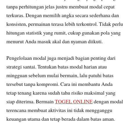
tanpa perhitungan jelas justru membuat modal cepat
terkuras. Dengan memilih angka secara sederhana dan
konsisten, permainan terasa lebih terkontrol. Tidak perlu
hitungan statistik yang rumit, cukup gunakan pola yang
menurut Anda masuk akal dan nyaman diikuti.
Pengelolaan modal juga menjadi bagian penting dari
strategi santai. Tentukan batas modal harian atau
mingguan sebelum mulai bermain, lalu patuhi batas
tersebut tanpa kompromi. Cara ini membantu Anda
tetap tenang karena sudah tahu risiko maksimal yang
siap diterima. Bermain
TOGEL ONLINE
dengan modal
terencana membuat aktivitas ini tidak mengganggu
keuangan utama dan tetap berada dalam batas aman.