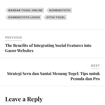
BANDAR TOGEL ONLINE
KOMENGTOTO
KOMENGTOTO LOGIN
SITUS TOGEL
PREVIOUS
The Benefits of Integrating Social Features into
Gacor Websites
NEXT
Strategi Seru dan Santai Menang Togel: Tips untuk
Pemula dan Pro
Leave a Reply