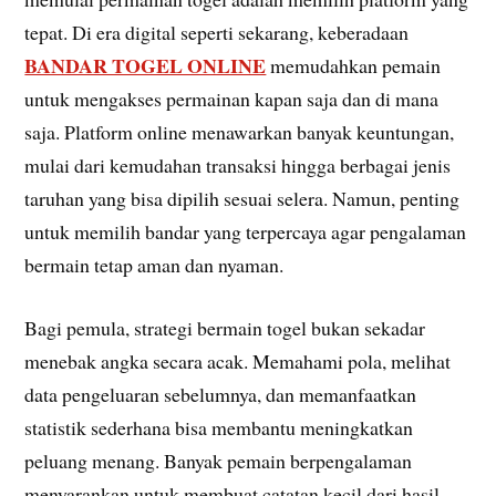
tepat. Di era digital seperti sekarang, keberadaan
BANDAR TOGEL ONLINE
memudahkan pemain
untuk mengakses permainan kapan saja dan di mana
saja. Platform online menawarkan banyak keuntungan,
mulai dari kemudahan transaksi hingga berbagai jenis
taruhan yang bisa dipilih sesuai selera. Namun, penting
untuk memilih bandar yang terpercaya agar pengalaman
bermain tetap aman dan nyaman.
Bagi pemula, strategi bermain togel bukan sekadar
menebak angka secara acak. Memahami pola, melihat
data pengeluaran sebelumnya, dan memanfaatkan
statistik sederhana bisa membantu meningkatkan
peluang menang. Banyak pemain berpengalaman
menyarankan untuk membuat catatan kecil dari hasil