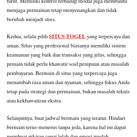
turut. Memiliki kontrol terhadap modal juga membantu
menjaga permainan tetap menyenangkan dan tidak
berubah menjadi stres.
SITUS TOGEL
Kedua, selalu pilih
yang terpercaya dan
aman. Situs yang profesional biasanya memiliki sistem
keamanan yang baik dan transaksi yang jelas, sehingga
pemain tidak perlu khawatir soal penipuan atau masalah
pembayaran. Bermain di situs yang terpercaya juga
menambah rasa aman dan nyaman, sehingga fokus Anda
tetap pada strategi dan permainan, bukan masalah teknis
atau kekhawatiran ekstra.
Selanjutnya, buat jadwal bermain yang teratur. Hindari
bermain terus-menerus tanpa jeda, karena hal ini dapat
membuat pikiran cepat lelah dan emosi mudah