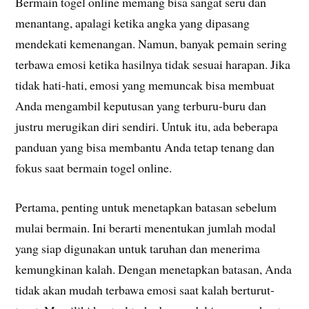
Bermain togel online memang bisa sangat seru dan
menantang, apalagi ketika angka yang dipasang
mendekati kemenangan. Namun, banyak pemain sering
terbawa emosi ketika hasilnya tidak sesuai harapan. Jika
tidak hati-hati, emosi yang memuncak bisa membuat
Anda mengambil keputusan yang terburu-buru dan
justru merugikan diri sendiri. Untuk itu, ada beberapa
panduan yang bisa membantu Anda tetap tenang dan
fokus saat bermain togel online.
Pertama, penting untuk menetapkan batasan sebelum
mulai bermain. Ini berarti menentukan jumlah modal
yang siap digunakan untuk taruhan dan menerima
kemungkinan kalah. Dengan menetapkan batasan, Anda
tidak akan mudah terbawa emosi saat kalah berturut-