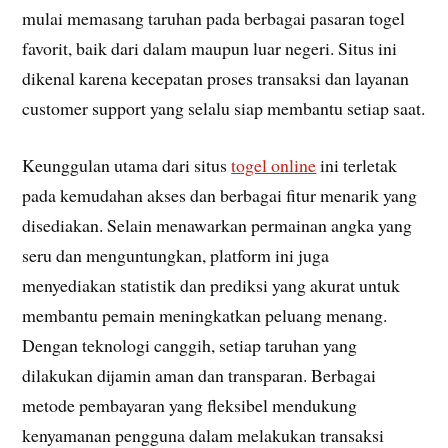
mulai memasang taruhan pada berbagai pasaran togel
favorit, baik dari dalam maupun luar negeri. Situs ini
dikenal karena kecepatan proses transaksi dan layanan
customer support yang selalu siap membantu setiap saat.
Keunggulan utama dari situs
togel online
ini terletak
pada kemudahan akses dan berbagai fitur menarik yang
disediakan. Selain menawarkan permainan angka yang
seru dan menguntungkan, platform ini juga
menyediakan statistik dan prediksi yang akurat untuk
membantu pemain meningkatkan peluang menang.
Dengan teknologi canggih, setiap taruhan yang
dilakukan dijamin aman dan transparan. Berbagai
metode pembayaran yang fleksibel mendukung
kenyamanan pengguna dalam melakukan transaksi