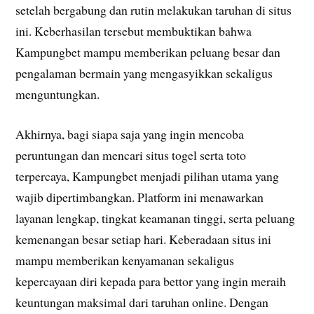
setelah bergabung dan rutin melakukan taruhan di situs
ini. Keberhasilan tersebut membuktikan bahwa
Kampungbet mampu memberikan peluang besar dan
pengalaman bermain yang mengasyikkan sekaligus
menguntungkan.
Akhirnya, bagi siapa saja yang ingin mencoba
peruntungan dan mencari situs togel serta toto
terpercaya, Kampungbet menjadi pilihan utama yang
wajib dipertimbangkan. Platform ini menawarkan
layanan lengkap, tingkat keamanan tinggi, serta peluang
kemenangan besar setiap hari. Keberadaan situs ini
mampu memberikan kenyamanan sekaligus
kepercayaan diri kepada para bettor yang ingin meraih
keuntungan maksimal dari taruhan online. Dengan