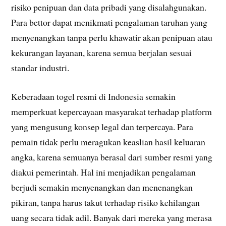
risiko penipuan dan data pribadi yang disalahgunakan.
Para bettor dapat menikmati pengalaman taruhan yang
menyenangkan tanpa perlu khawatir akan penipuan atau
kekurangan layanan, karena semua berjalan sesuai
standar industri.
Keberadaan togel resmi di Indonesia semakin
memperkuat kepercayaan masyarakat terhadap platform
yang mengusung konsep legal dan terpercaya. Para
pemain tidak perlu meragukan keaslian hasil keluaran
angka, karena semuanya berasal dari sumber resmi yang
diakui pemerintah. Hal ini menjadikan pengalaman
berjudi semakin menyenangkan dan menenangkan
pikiran, tanpa harus takut terhadap risiko kehilangan
uang secara tidak adil. Banyak dari mereka yang merasa