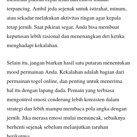
terpancing. Ambil jeda sejenak untuk istirahat, minum,
atau sekadar melakukan aktivitas ringan agar kepala
tetap jernih. Saat pikiran segar, Anda bisa membuat
keputusan lebih rasional dan menenangkan diri ketika
menghadapi kekalahan.
Selain itu, jangan biarkan hasil satu putaran menentukan
mood permainan Anda. Kekalahan adalah bagian dari
permainan togel online, dan penting untuk menerima
hal itu dengan lapang dada. Pemain yang terbiasa
mengontrol emosi cenderung lebih konsisten dalam
strategi dan lebih mampu membaca pola angka dengan
jernih. Jika merasa emosi mulai memuncak, sebaiknya
berhenti sejenak sebelum melanjutkan taruhan
berikutnya.