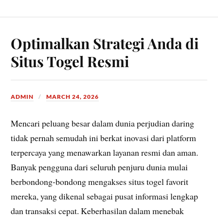
Optimalkan Strategi Anda di
Situs Togel Resmi
ADMIN
MARCH 24, 2026
Mencari peluang besar dalam dunia perjudian daring
tidak pernah semudah ini berkat inovasi dari platform
terpercaya yang menawarkan layanan resmi dan aman.
Banyak pengguna dari seluruh penjuru dunia mulai
berbondong-bondong mengakses situs togel favorit
mereka, yang dikenal sebagai pusat informasi lengkap
dan transaksi cepat. Keberhasilan dalam menebak