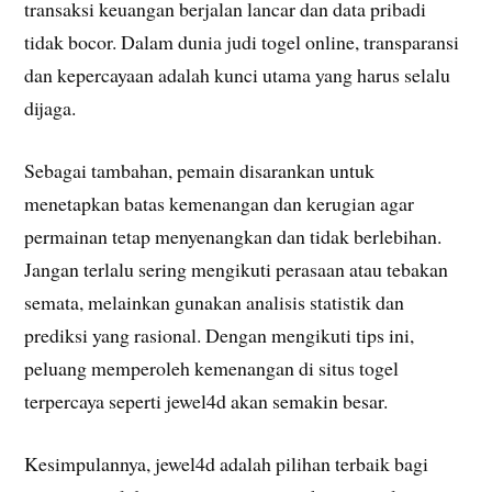
transaksi keuangan berjalan lancar dan data pribadi
tidak bocor. Dalam dunia judi togel online, transparansi
dan kepercayaan adalah kunci utama yang harus selalu
dijaga.
Sebagai tambahan, pemain disarankan untuk
menetapkan batas kemenangan dan kerugian agar
permainan tetap menyenangkan dan tidak berlebihan.
Jangan terlalu sering mengikuti perasaan atau tebakan
semata, melainkan gunakan analisis statistik dan
prediksi yang rasional. Dengan mengikuti tips ini,
peluang memperoleh kemenangan di situs togel
terpercaya seperti jewel4d akan semakin besar.
Kesimpulannya, jewel4d adalah pilihan terbaik bagi