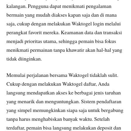
kalangan. Pengguna dapat menikmati pengalaman
bermain yang mudah diakses kapan saja dan di mana
saja, cukup dengan melakukan Waktogel login melalui
perangkat favorit mereka. Keamanan data dan transaksi
menjadi prioritas utama, sehingga pemain bisa fokus
menikmati permainan tanpa khawatir akan hal-hal yang
tidak diinginkan.
Memulai perjalanan bersama Waktogel tidaklah sulit.
Cukup dengan melakukan Waktogel daftar, Anda
langsung mendapatkan akses ke berbagai jenis taruhan
yang menarik dan menguntungkan. Sistem pendaftaran
yang simpel memungkinkan siapa saja untuk bergabung
tanpa harus menghabiskan banyak waktu. Setelah
terdaftar, pemain bisa langsung melakukan deposit dan