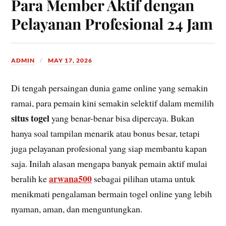
Para Member Aktif dengan
Pelayanan Profesional 24 Jam
ADMIN
MAY 17, 2026
Di tengah persaingan dunia game online yang semakin
ramai, para pemain kini semakin selektif dalam memilih
situs togel
yang benar-benar bisa dipercaya. Bukan
hanya soal tampilan menarik atau bonus besar, tetapi
juga pelayanan profesional yang siap membantu kapan
saja. Inilah alasan mengapa banyak pemain aktif mulai
arwana500
beralih ke
sebagai pilihan utama untuk
menikmati pengalaman bermain togel online yang lebih
nyaman, aman, dan menguntungkan.