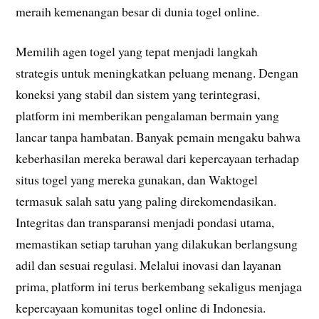
meraih kemenangan besar di dunia togel online.
Memilih agen togel yang tepat menjadi langkah
strategis untuk meningkatkan peluang menang. Dengan
koneksi yang stabil dan sistem yang terintegrasi,
platform ini memberikan pengalaman bermain yang
lancar tanpa hambatan. Banyak pemain mengaku bahwa
keberhasilan mereka berawal dari kepercayaan terhadap
situs togel yang mereka gunakan, dan Waktogel
termasuk salah satu yang paling direkomendasikan.
Integritas dan transparansi menjadi pondasi utama,
memastikan setiap taruhan yang dilakukan berlangsung
adil dan sesuai regulasi. Melalui inovasi dan layanan
prima, platform ini terus berkembang sekaligus menjaga
kepercayaan komunitas togel online di Indonesia.