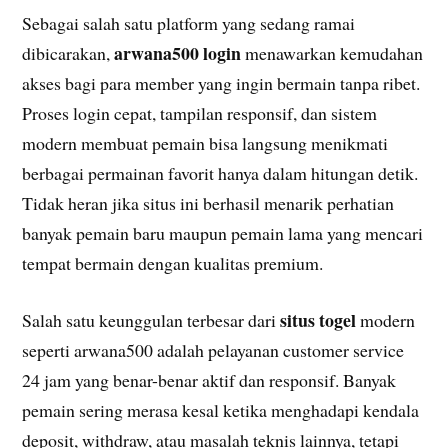
Sebagai salah satu platform yang sedang ramai
arwana500 login
dibicarakan,
menawarkan kemudahan
akses bagi para member yang ingin bermain tanpa ribet.
Proses login cepat, tampilan responsif, dan sistem
modern membuat pemain bisa langsung menikmati
berbagai permainan favorit hanya dalam hitungan detik.
Tidak heran jika situs ini berhasil menarik perhatian
banyak pemain baru maupun pemain lama yang mencari
tempat bermain dengan kualitas premium.
situs togel
Salah satu keunggulan terbesar dari
modern
seperti arwana500 adalah pelayanan customer service
24 jam yang benar-benar aktif dan responsif. Banyak
pemain sering merasa kesal ketika menghadapi kendala
deposit, withdraw, atau masalah teknis lainnya, tetapi