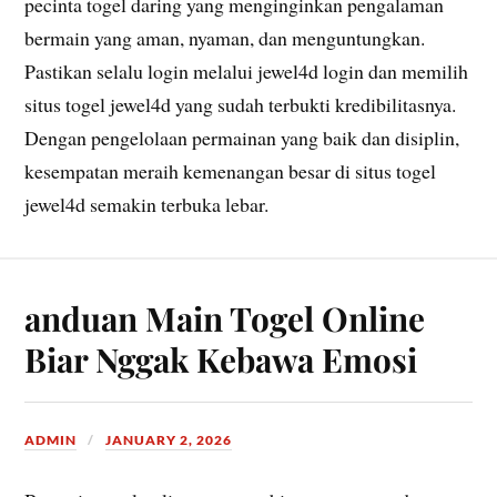
pecinta togel daring yang menginginkan pengalaman
bermain yang aman, nyaman, dan menguntungkan.
Pastikan selalu login melalui jewel4d login dan memilih
situs togel jewel4d yang sudah terbukti kredibilitasnya.
Dengan pengelolaan permainan yang baik dan disiplin,
kesempatan meraih kemenangan besar di situs togel
jewel4d semakin terbuka lebar.
anduan Main Togel Online
Biar Nggak Kebawa Emosi
ADMIN
JANUARY 2, 2026