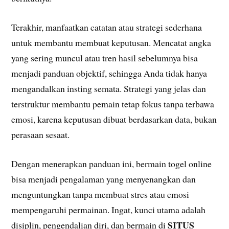
Terakhir, manfaatkan catatan atau strategi sederhana
untuk membantu membuat keputusan. Mencatat angka
yang sering muncul atau tren hasil sebelumnya bisa
menjadi panduan objektif, sehingga Anda tidak hanya
mengandalkan insting semata. Strategi yang jelas dan
terstruktur membantu pemain tetap fokus tanpa terbawa
emosi, karena keputusan dibuat berdasarkan data, bukan
perasaan sesaat.
Dengan menerapkan panduan ini, bermain togel online
bisa menjadi pengalaman yang menyenangkan dan
menguntungkan tanpa membuat stres atau emosi
mempengaruhi permainan. Ingat, kunci utama adalah
SITUS
disiplin, pengendalian diri, dan bermain di