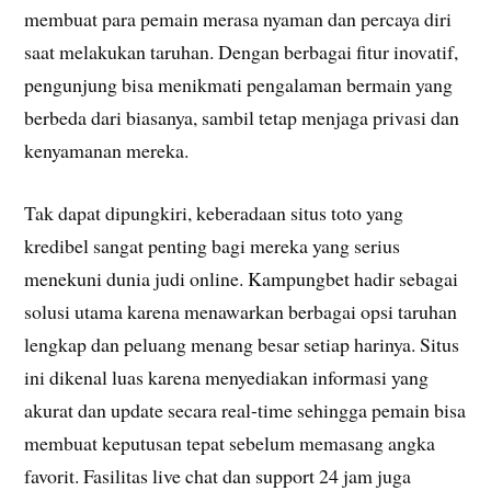
membuat para pemain merasa nyaman dan percaya diri
saat melakukan taruhan. Dengan berbagai fitur inovatif,
pengunjung bisa menikmati pengalaman bermain yang
berbeda dari biasanya, sambil tetap menjaga privasi dan
kenyamanan mereka.
Tak dapat dipungkiri, keberadaan situs toto yang
kredibel sangat penting bagi mereka yang serius
menekuni dunia judi online. Kampungbet hadir sebagai
solusi utama karena menawarkan berbagai opsi taruhan
lengkap dan peluang menang besar setiap harinya. Situs
ini dikenal luas karena menyediakan informasi yang
akurat dan update secara real-time sehingga pemain bisa
membuat keputusan tepat sebelum memasang angka
favorit. Fasilitas live chat dan support 24 jam juga