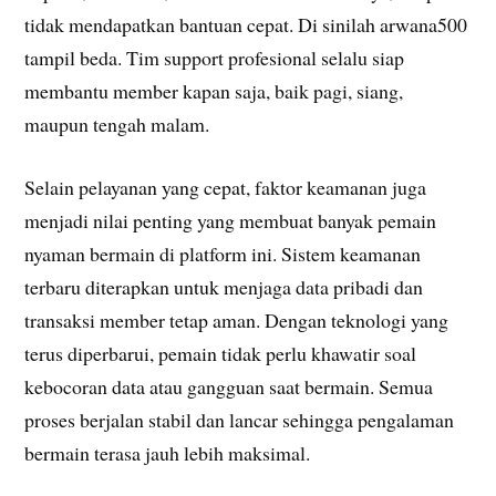
tidak mendapatkan bantuan cepat. Di sinilah arwana500
tampil beda. Tim support profesional selalu siap
membantu member kapan saja, baik pagi, siang,
maupun tengah malam.
Selain pelayanan yang cepat, faktor keamanan juga
menjadi nilai penting yang membuat banyak pemain
nyaman bermain di platform ini. Sistem keamanan
terbaru diterapkan untuk menjaga data pribadi dan
transaksi member tetap aman. Dengan teknologi yang
terus diperbarui, pemain tidak perlu khawatir soal
kebocoran data atau gangguan saat bermain. Semua
proses berjalan stabil dan lancar sehingga pengalaman
bermain terasa jauh lebih maksimal.