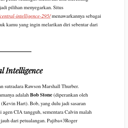
jadi pilihan menyegarkan. Situs
central-intelligence-295/
menawarkannya sebagai
tuk kamu yang ingin melarikan diri sebentar dari
l Intelligence
gan sutradara Rawson Marshall Thurber.
Bob Stone
amanya adalah
(diperankan oleh
r
(Kevin Hart). Bob, yang dulu jadi sasaran
di agen CIA tangguh, sementara Calvin malah
 jauh dari petualangan. Pajiba+3Roger