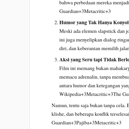
bahwa perbedaan mereka menjadi
Guardian+3Metacritic+3
Humor yang Tak Hanya Konyol
Meski ada elemen slapstick dan jo
ini juga menyelipkan dialog ring
diri, dan keberanian memilih jal
Aksi yang Seru tapi Tidak Berl
Film ini memang bukan mahakarya
memacu adrenalin, tanpa membua
antara humor dan ketegangan yang
Wikipedia+3Metacritic+3The Gu
Namun, tentu saja bukan tanpa cela. 
kli­she, dan beberapa konflik tersele
Guardian+3Pajiba+3Metacritic+3