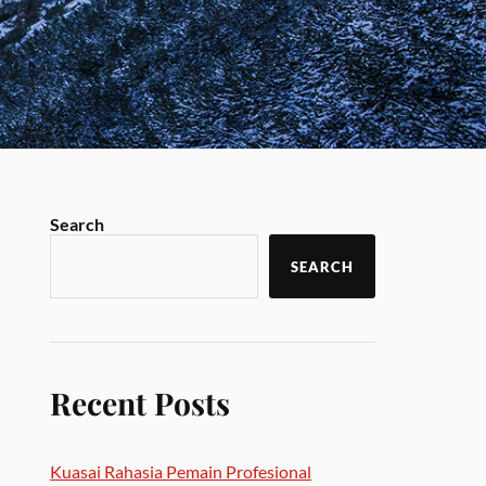
Search
SEARCH
Recent Posts
Kuasai Rahasia Pemain Profesional