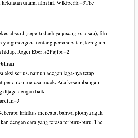
 kekuatan utama film ini. Wikipedia+3The
kes absurd (seperti duelnya pisang vs pisau), film
an yang mengena tentang persahabatan, keraguan
an hidup. Roger Ebert+2Pajiba+2
ebihan
 aksi serius, namun adegan laga-nya tetap
t penonton merasa muak. Ada keseimbangan
 dijaga dengan baik.
ardian+3
Beberapa kritikus mencatat bahwa plotnya agak
saikan dengan cara yang terasa terburu-buru. The