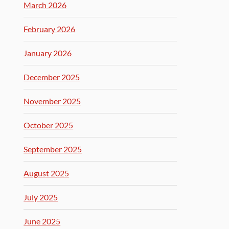
March 2026
February 2026
January 2026
December 2025
November 2025
October 2025
September 2025
August 2025
July 2025
June 2025