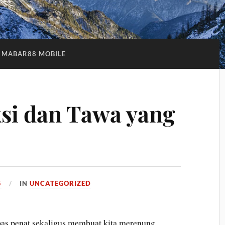
MABAR88 MOBILE
si dan Tawa yang
5
IN
UNCATEGORIZED
pas penat sekaligus membuat kita merenung