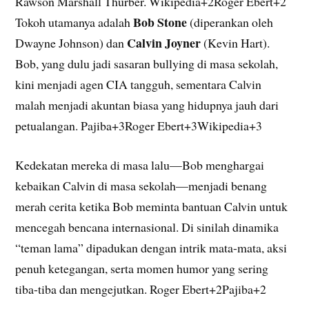
Rawson Marshall Thurber. Wikipedia+2Roger Ebert+2
Bob Stone
Tokoh utamanya adalah
(diperankan oleh
Calvin Joyner
Dwayne Johnson) dan
(Kevin Hart).
Bob, yang dulu jadi sasaran bullying di masa sekolah,
kini menjadi agen CIA tangguh, sementara Calvin
malah menjadi akuntan biasa yang hidupnya jauh dari
petualangan. Pajiba+3Roger Ebert+3Wikipedia+3
Kedekatan mereka di masa lalu—Bob menghargai
kebaikan Calvin di masa sekolah—menjadi benang
merah cerita ketika Bob meminta bantuan Calvin untuk
mencegah bencana internasional. Di sinilah dinamika
“teman lama” dipadukan dengan intrik mata-mata, aksi
penuh ketegangan, serta momen humor yang sering
tiba-tiba dan mengejutkan. Roger Ebert+2Pajiba+2