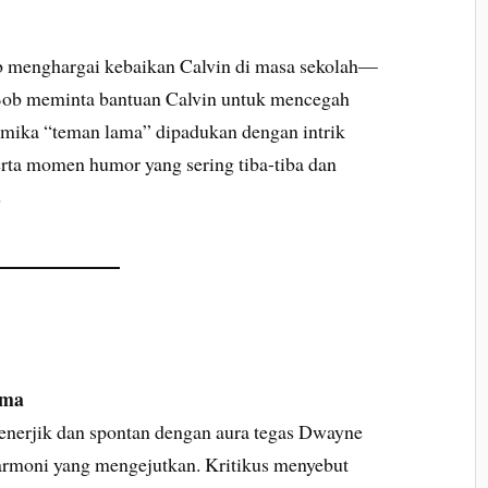
 menghargai kebaikan Calvin di masa sekolah—
 Bob meminta bantuan Calvin untuk mencegah
namika “teman lama” dipadukan dengan intrik
erta momen humor yang sering tiba-tiba dan
2
ama
enerjik dan spontan dengan aura tegas Dwayne
armoni yang mengejutkan. Kritikus menyebut