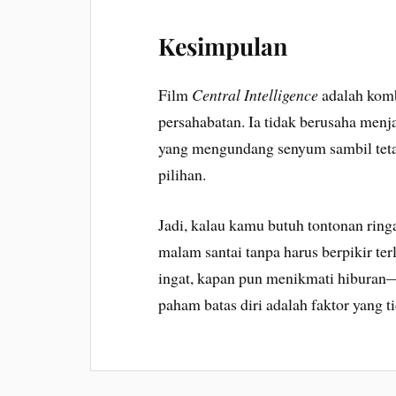
Kesimpulan
Film
Central Intelligence
adalah komb
persahabatan. Ia tidak berusaha menja
yang mengundang senyum sambil tetap
pilihan.
Jadi, kalau kamu butuh tontonan ringa
malam santai tanpa harus berpikir ter
ingat, kapan pun menikmati hiburan—
paham batas diri adalah faktor yang t