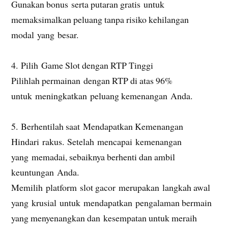
Gunakan bonus serta putaran gratis untuk
memaksimalkan peluang tanpa risiko kehilangan
modal yang besar.
4. Pilih Game Slot dengan RTP Tinggi
Pilihlah permainan dengan RTP di atas 96%
untuk meningkatkan peluang kemenangan Anda.
5. Berhentilah saat Mendapatkan Kemenangan
Hindari rakus. Setelah mencapai kemenangan
yang memadai, sebaiknya berhenti dan ambil
keuntungan Anda.
Memilih platform slot gacor merupakan langkah awal
yang krusial untuk mendapatkan pengalaman bermain
yang menyenangkan dan kesempatan untuk meraih