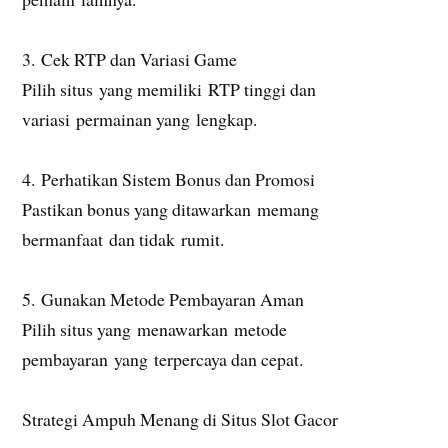
3. Cek RTP dan Variasi Game
Pilih situs yang memiliki RTP tinggi dan
variasi permainan yang lengkap.
4. Perhatikan Sistem Bonus dan Promosi
Pastikan bonus yang ditawarkan memang
bermanfaat dan tidak rumit.
5. Gunakan Metode Pembayaran Aman
Pilih situs yang menawarkan metode
pembayaran yang terpercaya dan cepat.
Strategi Ampuh Menang di Situs Slot Gacor