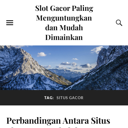
Slot Gacor Paling
Menguntungkan
dan Mudah
Dimainkan
TAG:
SITUS GACOR
Perbandingan Antara Situs