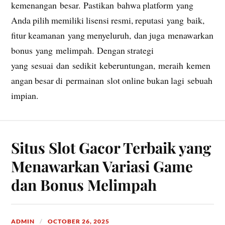
kemenangan besar. Pastikan bahwa platform yang
Anda pilih memiliki lisensi resmi, reputasi yang baik,
fitur keamanan yang menyeluruh, dan juga menawarkan
bonus yang melimpah. Dengan strategi
yang sesuai dan sedikit keberuntungan, meraih kemen
angan besar di permainan slot online bukan lagi sebuah
impian.
Situs Slot Gacor Terbaik yang
Menawarkan Variasi Game
dan Bonus Melimpah
ADMIN
OCTOBER 26, 2025