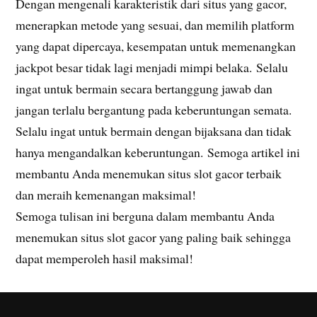
Dengan mengenali karakteristik dari situs yang gacor,
menerapkan metode yang sesuai, dan memilih platform
yang dapat dipercaya, kesempatan untuk memenangkan
jackpot besar tidak lagi menjadi mimpi belaka. Selalu
ingat untuk bermain secara bertanggung jawab dan
jangan terlalu bergantung pada keberuntungan semata.
Selalu ingat untuk bermain dengan bijaksana dan tidak
hanya mengandalkan keberuntungan. Semoga artikel ini
membantu Anda menemukan situs slot gacor terbaik
dan meraih kemenangan maksimal!
Semoga tulisan ini berguna dalam membantu Anda
menemukan situs slot gacor yang paling baik sehingga
dapat memperoleh hasil maksimal!