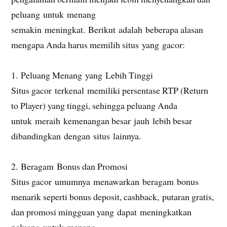
peluang untuk menang
semakin meningkat. Berikut adalah beberapa alasan
mengapa Anda harus memilih situs yang gacor:
1. Peluang Menang yang Lebih Tinggi
Situs gacor terkenal memiliki persentase RTP (Return
to Player) yang tinggi, sehingga peluang Anda
untuk meraih kemenangan besar jauh lebih besar
dibandingkan dengan situs lainnya.
2. Beragam Bonus dan Promosi
Situs gacor umumnya menawarkan beragam bonus
menarik seperti bonus deposit, cashback, putaran gratis,
dan promosi mingguan yang dapat meningkatkan