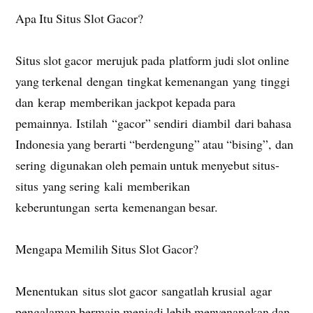
Apa Itu Situs Slot Gacor?
Situs slot gacor merujuk pada platform judi slot online
yang terkenal dengan tingkat kemenangan yang tinggi
dan kerap memberikan jackpot kepada para
pemainnya. Istilah “gacor” sendiri diambil dari bahasa
Indonesia yang berarti “berdengung” atau “bising”, dan
sering digunakan oleh pemain untuk menyebut situs-
situs yang sering kali memberikan
keberuntungan serta kemenangan besar.
Mengapa Memilih Situs Slot Gacor?
Menentukan situs slot gacor sangatlah krusial agar
pengalaman bermain menjadi lebih menyenangkan dan