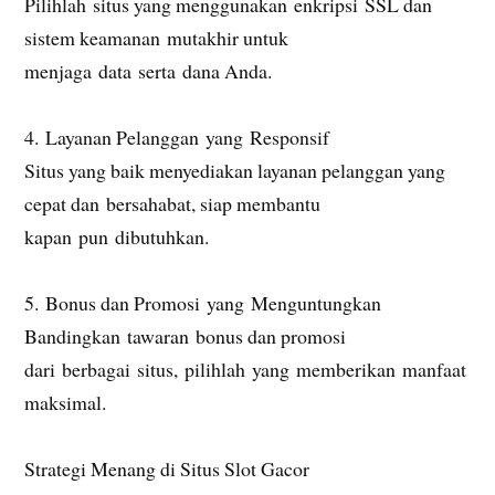
Pilihlah situs yang menggunakan enkripsi SSL dan
sistem keamanan mutakhir untuk
menjaga data serta dana Anda.
4. Layanan Pelanggan yang Responsif
Situs yang baik menyediakan layanan pelanggan yang
cepat dan bersahabat, siap membantu
kapan pun dibutuhkan.
5. Bonus dan Promosi yang Menguntungkan
Bandingkan tawaran bonus dan promosi
dari berbagai situs, pilihlah yang memberikan manfaat
maksimal.
Strategi Menang di Situs Slot Gacor