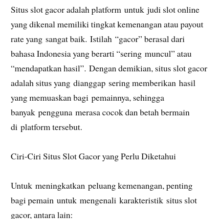
Situs slot gacor adalah platform untuk judi slot online
yang dikenal memiliki tingkat kemenangan atau payout
rate yang sangat baik. Istilah “gacor” berasal dari
bahasa Indonesia yang berarti “sering muncul” atau
“mendapatkan hasil”. Dengan demikian, situs slot gacor
adalah situs yang dianggap sering memberikan hasil
yang memuaskan bagi pemainnya, sehingga
banyak pengguna merasa cocok dan betah bermain
di platform tersebut.
Ciri-Ciri Situs Slot Gacor yang Perlu Diketahui
Untuk meningkatkan peluang kemenangan, penting
bagi pemain untuk mengenali karakteristik situs slot
gacor, antara lain: