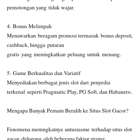
pemotongan yang tidak wajar.
4. Bonus Melimpah
Menawarkan beragam promosi termasuk bonus deposit,
cashback, hingga putaran
gratis yang meningkatkan peluang untuk menang.
5. Game Berkualitas dan Variatif
Menyediakan berbagai jenis slot dari penyedia
terkenal seperti Pragmatic Play, PG Soft, dan Habanero.
Mengapa Banyak Pemain Beralih ke Situs Slot Gacor?
Fenomena meningkatnya antusiasme terhadap situs slot
gacor didorong oleh beberapa faktor utama: