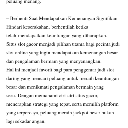
peluang menang.
– Berhenti Saat Mendapatkan Kemenangan Signifikan
Hindari keserakahan, berhentilah ketika
telah mendapatkan keuntungan yang diharapkan.
Situs slot gacor menjadi pilihan utama bagi pecinta judi
slot online yang ingin mendapatkan kemenangan besar
dan pengalaman bermain yang menyenangkan.
Hal ini menjadi favorit bagi para penggemar judi slot
daring yang mencari peluang untuk meraih keuntungan
besar dan menikmati pengalaman bermain yang
seru. Dengan memahami ciri-ciri situs gacor,
menerapkan strategi yang tepat, serta memilih platform
yang terpercaya, peluang meraih jackpot besar bukan
lagi sekadar angan.