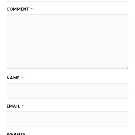
COMMENT
*
NAME
*
EMAIL
*
WEBSITE