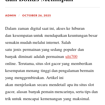
ADMIN
OCTOBER 26, 2025
Dalam zaman digital saat ini, akses ke hiburan
dan kesempatan untuk mendapatkan keuntungan besar
semakin mudah melalui internet. Salah
satu jenis permainan yang sedang populer dan
banyak diminati adalah permainan
ulti700
online. Terutama, situs slot gacor yang memberikan
kesempatan menang tinggi dan pengalaman bermain
yang menggembirakan. Artikel ini
akan menjelaskan secara mendetail apa itu situs slot
gacor, alasan banyak pemain mencarinya, serta tips dan
trik untuk mencapai kemenangan yang maksimal.