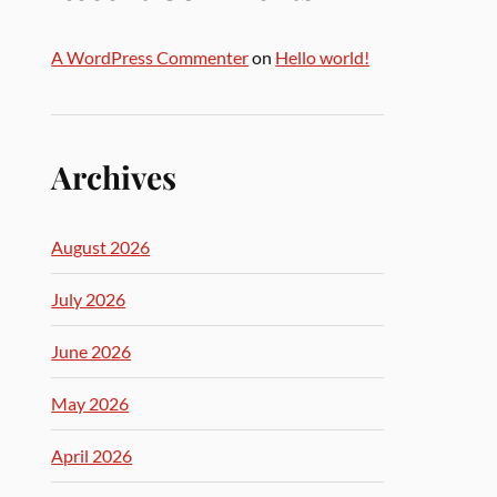
A WordPress Commenter
on
Hello world!
Archives
August 2026
July 2026
June 2026
May 2026
April 2026