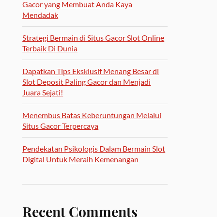
Gacor yang Membuat Anda Kaya
Mendadak
Strategi Bermain di Situs Gacor Slot Online
Terbaik Di Dunia
Dapatkan Tips Eksklusif Menang Besar di
Slot Deposit Paling Gacor dan Menjadi
Juara Sejati!
Menembus Batas Keberuntungan Melalui
Situs Gacor Terpercaya
Pendekatan Psikologis Dalam Bermain Slot
Digital Untuk Meraih Kemenangan
Recent Comments