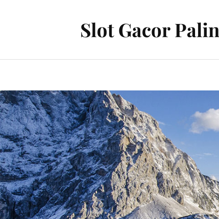
Slot Gacor Pal