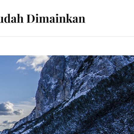
Mudah Dimainkan