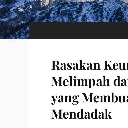
Rasakan Keu
Melimpah dar
yang Membua
Mendadak