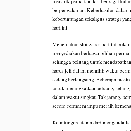
menarik perhatian dari berbagai kala
berpengalaman. Keberhasilan dalam 
keberuntungan sekaligus strategi yan
hari ini.
Menemukan slot gacor hari ini bukan h
menyediakan berbagai pilihan permai
sehingga peluang untuk mendapatkan 
harus jeli dalam memilih waktu ber
sedang berlangsung. Beberapa mesin 
untuk meningkatkan peluang, sehing
dalam waktu singkat. Tak jarang, pe
secara cermat mampu meraih kemenan
Keuntungan utama dari mengandalkan 
untuk meraih keuntungan maksimal d