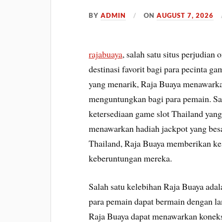
BY
ADMIN
ON
AUGUST 7, 2026
rajabuaya
, salah satu situs perjudian 
destinasi favorit bagi para pecinta g
yang menarik, Raja Buaya menawarka
menguntungkan bagi para pemain. Sal
ketersediaan game slot Thailand yang 
menawarkan hadiah jackpot yang besa
Thailand, Raja Buaya memberikan ke
keberuntungan mereka.
Salah satu kelebihan Raja Buaya adal
para pemain dapat bermain dengan la
Raja Buaya dapat menawarkan koneksi 