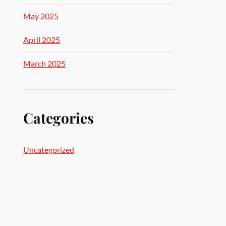
May 2025
April 2025
March 2025
Categories
Uncategorized