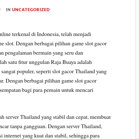
IN
UNCATEGORIZED
online terkenal di Indonesia, telah menjadi
ame slot. Dengan berbagai pilihan game slot gacor
n pengalaman bermain yang seru dan
ah satu fitur unggulan Raja Buaya adalah
sangat populer, seperti slot gacor Thailand yang
r. Dengan berbagai pilihan game slot gacor
sempatan bagi para pemain untuk mencari
ah server Thailand yang stabil dan cepat, membuat
ncar tanpa gangguan. Dengan server Thailand,
internet yang kuat dan stabil, sehingga para