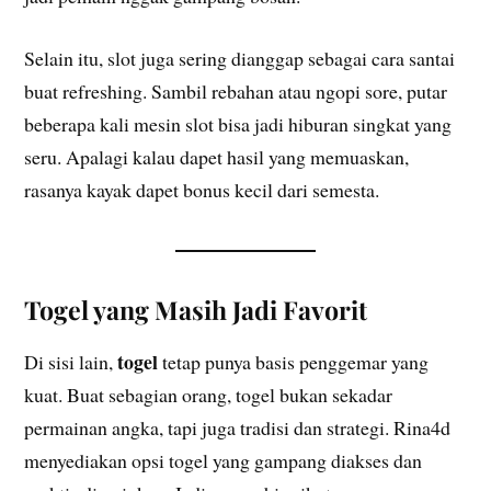
Selain itu, slot juga sering dianggap sebagai cara santai
buat refreshing. Sambil rebahan atau ngopi sore, putar
beberapa kali mesin slot bisa jadi hiburan singkat yang
seru. Apalagi kalau dapet hasil yang memuaskan,
rasanya kayak dapet bonus kecil dari semesta.
Togel yang Masih Jadi Favorit
togel
Di sisi lain,
tetap punya basis penggemar yang
kuat. Buat sebagian orang, togel bukan sekadar
permainan angka, tapi juga tradisi dan strategi. Rina4d
menyediakan opsi togel yang gampang diakses dan