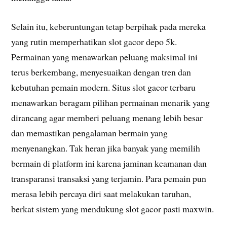
Selain itu, keberuntungan tetap berpihak pada mereka
yang rutin memperhatikan slot gacor depo 5k.
Permainan yang menawarkan peluang maksimal ini
terus berkembang, menyesuaikan dengan tren dan
kebutuhan pemain modern. Situs slot gacor terbaru
menawarkan beragam pilihan permainan menarik yang
dirancang agar memberi peluang menang lebih besar
dan memastikan pengalaman bermain yang
menyenangkan. Tak heran jika banyak yang memilih
bermain di platform ini karena jaminan keamanan dan
transparansi transaksi yang terjamin. Para pemain pun
merasa lebih percaya diri saat melakukan taruhan,
berkat sistem yang mendukung slot gacor pasti maxwin.