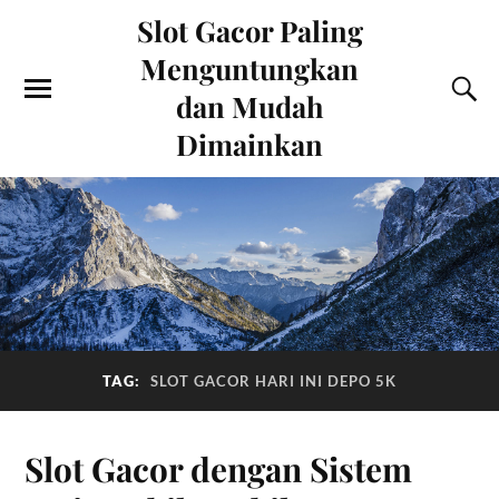
Slot Gacor Paling
Menguntungkan
dan Mudah
Dimainkan
TAG:
SLOT GACOR HARI INI DEPO 5K
Slot Gacor dengan Sistem