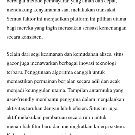
berbagai metode pembayaran yang aman dan cepat,
mendukung kenyamanan saat melakukan transaksi.
Semua faktor ini menjadikan platform ini pilihan utama
bagi mereka yang ingin merasakan sensasi kemenangan
secara konsisten.
Selain dari segi keamanan dan kemudahan akses, situs
gacor juga menawarkan berbagai inovasi teknologi
terbaru. Penggunaan algoritma canggih untuk
memastikan permainan berjalan secara adil dan acak
menjadi keunggulan utama. Tampilan antarmuka yang
user-friendly membantu pengguna dalam menjalankan
aktivitas taruhan dengan lebih efisien. Situs ini juga
aktif melakukan pembaruan secara rutin untuk
menambah fitur baru dan meningkatkan kinerja sistem.
Keberadaan server yang stabil mengurangi risiko