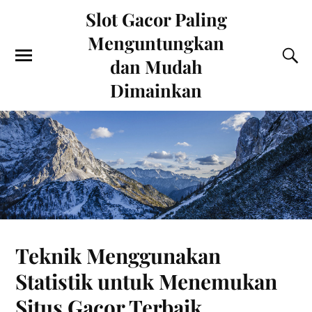
Slot Gacor Paling
Menguntungkan
dan Mudah
Dimainkan
Teknik Menggunakan
Statistik untuk Menemukan
Situs Gacor Terbaik