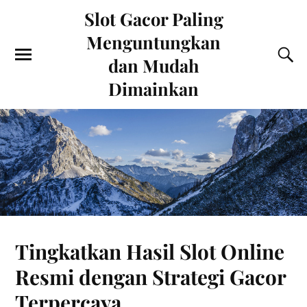
Slot Gacor Paling
Menguntungkan
dan Mudah
Dimainkan
Tingkatkan Hasil Slot Online
Resmi dengan Strategi Gacor
Terpercaya