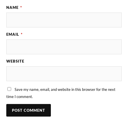
NAME
*
EMAIL
*
WEBSITE
Save my name, email, and website in this browser for the next
time I comment.