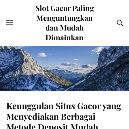
Slot Gacor Paling
Menguntungkan
dan Mudah
Dimainkan
Keunggulan Situs Gacor yang
Menyediakan Berbagai
Metode Deposit Mudah