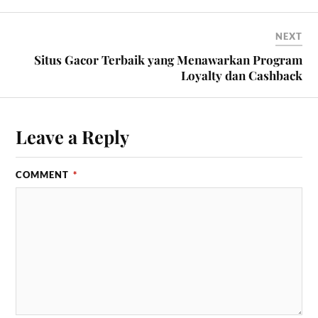
NEXT
Situs Gacor Terbaik yang Menawarkan Program
Loyalty dan Cashback
Leave a Reply
COMMENT
*