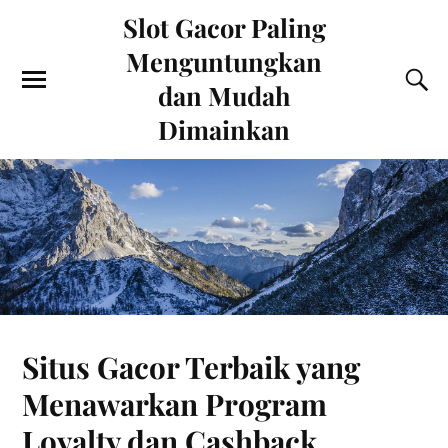
Slot Gacor Paling
Menguntungkan
dan Mudah
Dimainkan
Situs Gacor Terbaik yang
Menawarkan Program
Loyalty dan Cashback