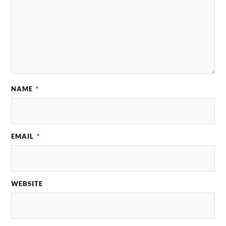
NAME
*
EMAIL
*
WEBSITE