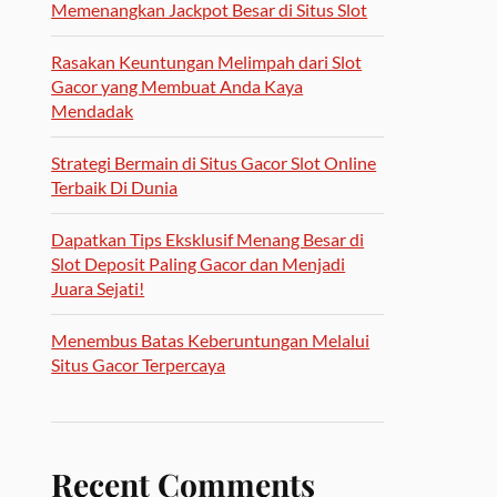
Memenangkan Jackpot Besar di Situs Slot
Rasakan Keuntungan Melimpah dari Slot
Gacor yang Membuat Anda Kaya
Mendadak
Strategi Bermain di Situs Gacor Slot Online
Terbaik Di Dunia
Dapatkan Tips Eksklusif Menang Besar di
Slot Deposit Paling Gacor dan Menjadi
Juara Sejati!
Menembus Batas Keberuntungan Melalui
Situs Gacor Terpercaya
Recent Comments