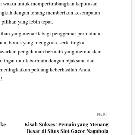
an waktu untuk mempertimbangkan keputusan
angkah dengan tenang memberikan kesempatan
pilihan yang lebih tepat.
ilihan yang menarik bagi penggemar permainan
an, bonus yang menggoda, serta tingkat
nawarkan pengalaman bermain yang memuaskan
u ingat untuk bermain dengan bijaksana dan
 meningkatkan peluang keberhasilan Anda.
!.
NEXT
 ke
Kisah Sukses: Pemain yang Menang
Besar di Situs Slot Gacor Nagabola