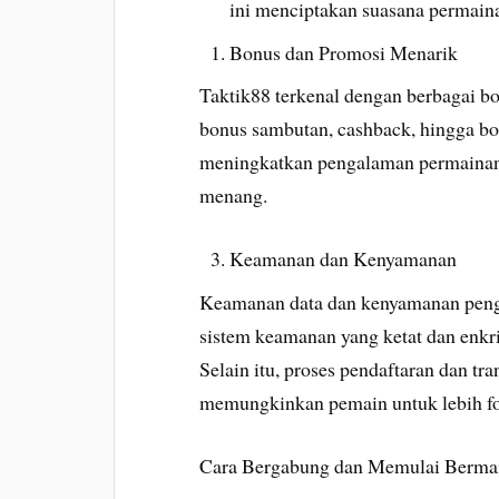
ini menciptakan suasana permainan
Bonus dan Promosi Menarik
Taktik88 terkenal dengan berbagai b
bonus sambutan, cashback, hingga bo
meningkatkan pengalaman permainan
menang.
Keamanan dan Kenyamanan
Keamanan data dan kenyamanan pengg
sistem keamanan yang ketat dan enkri
Selain itu, proses pendaftaran dan tra
memungkinkan pemain untuk lebih fo
Cara Bergabung dan Memulai Bermai