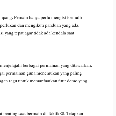
ampang. Pemain hanya perlu mengisi formulir
iperlukan dan mengikuti panduan yang ada.
 yang tepat agar tidak ada kendala saat
 menjelajahi berbagai permainan yang ditawarkan.
gai permainan guna menemukan yang paling
ngan ragu untuk memanfaatkan fitur demo yang
 penting saat bermain di Taktik88. Tetapkan