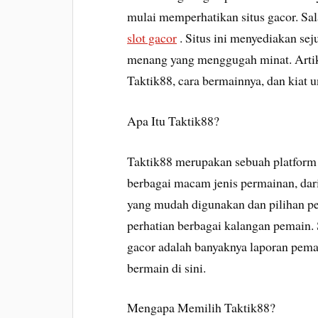
mulai memperhatikan situs gacor. Sa
slot gacor
. Situs ini menyediakan s
menang yang menggugah minat. Artik
Taktik88, cara bermainnya, dan kia
Apa Itu Taktik88?
Taktik88 merupakan sebuah platform
berbagai macam jenis permainan, dar
yang mudah digunakan dan pilihan pe
perhatian berbagai kalangan pemain. 
gacor adalah banyaknya laporan pem
bermain di sini.
Mengapa Memilih Taktik88?