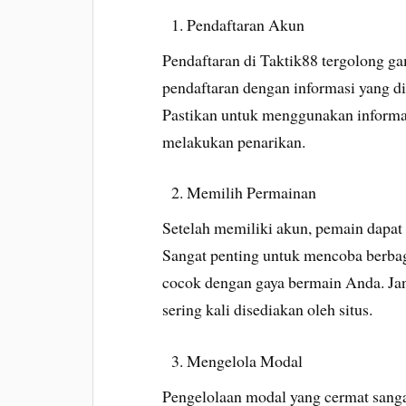
Pendaftaran Akun
Pendaftaran di Taktik88 tergolong g
pendaftaran dengan informasi yang d
Pastikan untuk menggunakan informasi
melakukan penarikan.
Memilih Permainan
Setelah memiliki akun, pemain dapat
Sangat penting untuk mencoba berba
cocok dengan gaya bermain Anda. Ja
sering kali disediakan oleh situs.
Mengelola Modal
Pengelolaan modal yang cermat sangat