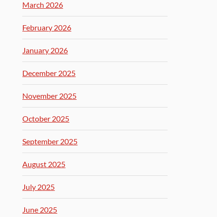
March 2026
February 2026
January 2026
December 2025
November 2025
October 2025
September 2025
August 2025
July 2025
June 2025