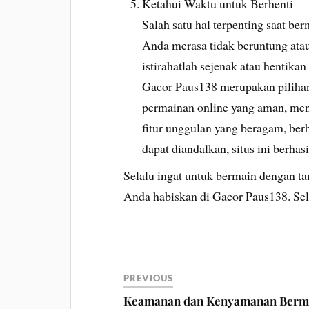
Ketahui Waktu untuk Berhenti
Salah satu hal terpenting saat be
Anda merasa tidak beruntung at
istirahatlah sejenak atau hentika
Gacor Paus138 merupakan pilihan
permainan online yang aman, men
fitur unggulan yang beragam, ber
dapat diandalkan, situs ini berh
Selalu ingat untuk bermain dengan t
Anda habiskan di Gacor Paus138. Se
PREVIOUS
Keamanan dan Kenyamanan Berm