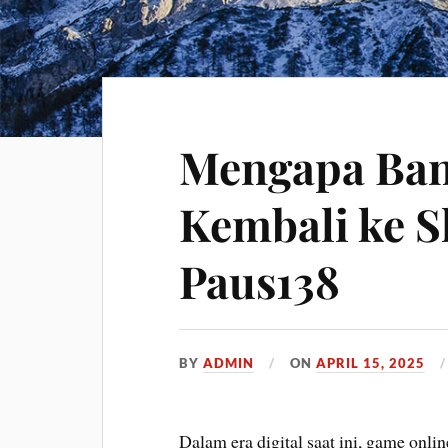
Mengapa Ban
Kembali ke S
Paus138
BY
ADMIN
ON
APRIL 15, 2025
Dalam era digital saat ini, game onli