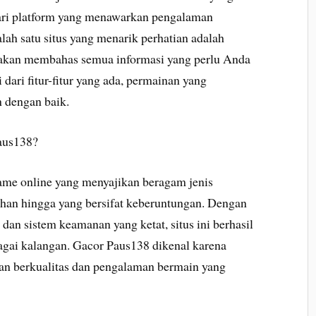
ari platform yang menawarkan pengalaman
lah satu situs yang menarik perhatian adalah
i akan membahas semua informasi yang perlu Anda
dari fitur-fitur yang ada, permainan yang
n dengan baik.
aus138?
ame online yang menyajikan beragam jenis
uhan hingga yang bersifat keberuntungan. Dengan
an sistem keamanan yang ketat, situs ini berhasil
gai kalangan. Gacor Paus138 dikenal karena
an berkualitas dan pengalaman bermain yang