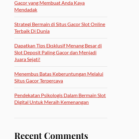
Gacor yang Membuat Anda Kaya
Mendadak
Strategi Bermain di Situs Gacor Slot Online
Terbaik Di Dunia
Dapatkan Tips Eksklusif Menang Besar di
Slot Deposit Paling Gacor dan Menjadi
Juara Sejati!
Menembus Batas Keberuntungan Melalui
Situs Gacor Terpercaya
Pendekatan Psikologis Dalam Bermain Slot
Digital Untuk Meraih Kemenangan
Recent Comments