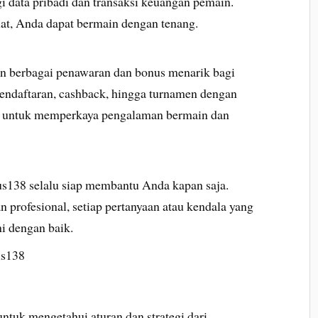
i data pribadi dan transaksi keuangan pemain.
t, Anda dapat bermain dengan tenang.
n berbagai penawaran dan bonus menarik bagi
pendaftaran, cashback, hingga turnamen dengan
ng untuk memperkaya pengalaman bermain dan
s138 selalu siap membantu Anda kapan saja.
 profesional, setiap pertanyaan atau kendala yang
i dengan baik.
us138
ntuk mengetahui aturan dan strategi dari