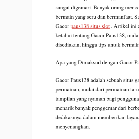
sangat digemari. Banyak orang menc
bermain yang seru dan bermanfaat. Sa
Gacor
paus138 situs slot
. Artikel in
ketahui tentang Gacor Paus138, mulai 
disediakan, hingga tips untuk bermai
Apa yang Dimaksud dengan Gacor P
Gacor Paus138 adalah sebuah situs g
permainan, mulai dari permainan tar
tampilan yang nyaman bagi pengguna d
menarik banyak penggemar dari berba
dedikasinya dalam memberikan layan
menyenangkan.