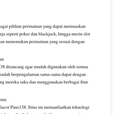
agai pilihan permainan yang dapat memuaskan
a seperti poker dan blackjack, hingga mesin slot
kan menemukan permainan yang sesuai dengan
an
38 dirancang agar mudah digunakan oleh semua
 sudah berpengalaman sama-sama dapat dengan
 mereka suka dan menggunakan berbagai fitur
amin
acor Paus138. Situs ini memanfaatkan teknologi