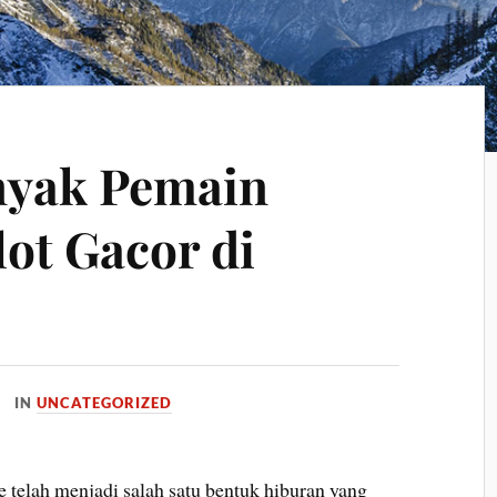
yak Pemain
lot Gacor di
IN
UNCATEGORIZED
ne telah menjadi salah satu bentuk hiburan yang