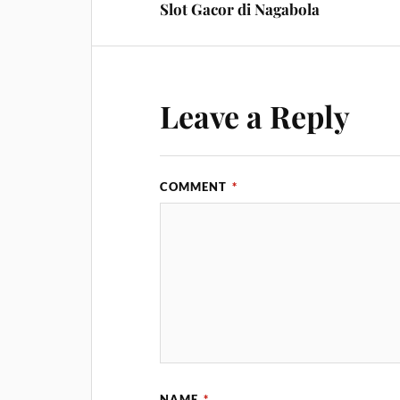
Slot Gacor di Nagabola
Leave a Reply
COMMENT
*
NAME
*