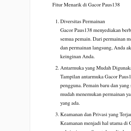
Fitur Menarik di Gacor Paus138
Diversitas Permainan
Gacor Paus138 menyediakan berb
semua pemain. Dari permainan mej
dan permainan langsung, Anda a
keinginan Anda.
Antarmuka yang Mudah Digunak
Tampilan antarmuka Gacor Paus1
pengguna. Pemain baru dan yang
mudah menemukan permainan yang
yang ada.
Keamanan dan Privasi yang Terj
Keamanan menjadi hal utama di G