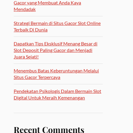
Gacor yang Membuat Anda Kaya
Mendadak
Strategi Bermain di Situs Gacor Slot Online
Terbaik Di Dunia
Dapatkan Tips Eksklusif Menang Besar di
Slot Deposit Paling Gacor dan Menjadi
Juara Sejati!
Menembus Batas Keberuntungan Melalui
Situs Gacor Terpercaya
Pendekatan Psikologis Dalam Bermain Slot
Digital Untuk Meraih Kemenangan
Recent Comments