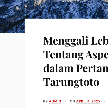
Menggali Le
Tentang Aspe
dalam Perta
Tarungtoto
BY
ADMIN
ON
APRIL 4, 2025