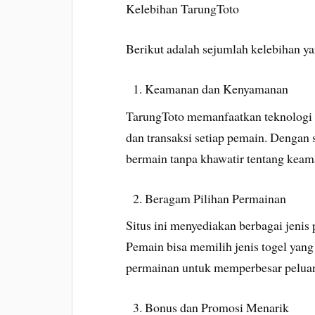
Kelebihan TarungToto
Berikut adalah sejumlah kelebihan y
Keamanan dan Kenyamanan
TarungToto memanfaatkan teknologi e
dan transaksi setiap pemain. Dengan
bermain tanpa khawatir tentang keam
Beragam Pilihan Permainan
Situs ini menyediakan berbagai jenis 
Pemain bisa memilih jenis togel yang
permainan untuk memperbesar pelua
Bonus dan Promosi Menarik