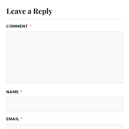
Leave a Reply
COMMENT
*
NAME
*
EMAIL
*