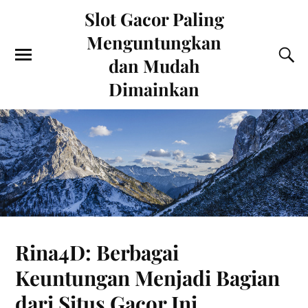
Slot Gacor Paling
Menguntungkan
dan Mudah
Dimainkan
Rina4D: Berbagai
Keuntungan Menjadi Bagian
dari Situs Gacor Ini